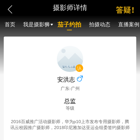
摄影师详情
茄子约拍
首页
我是摄影狮
拍摄动态
直播案例
安洪志
广东-广州
总监
等级
2016百威推广活动摄影师，华为p10上市发布专用摄影师，腾
讯云校园推广摄影师，2018印尼雅加达亚运会组委签约摄影师