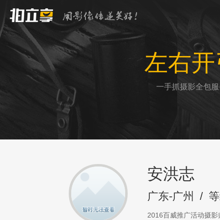
左右开
一手抓摄影全包服
安洪志
广东-广州
/
等
2016百威推广活动摄