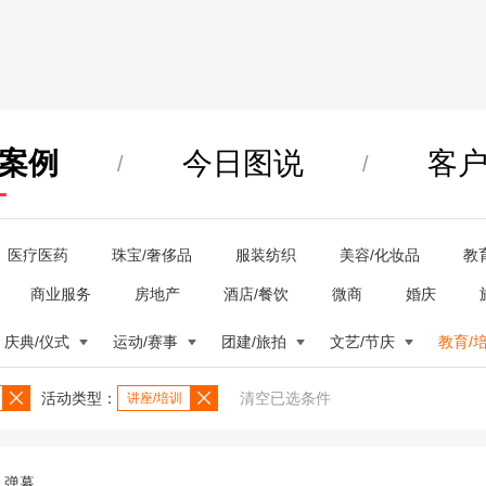
案例
今日图说
客
/
/
医疗医药
珠宝/奢侈品
服装纺织
美容/化妆品
教
商业服务
房地产
酒店/餐饮
微商
婚庆
庆典/仪式
运动/赛事
团建/旅拍
文艺/节庆
教育/
活动类型：
清空已选条件
讲座/培训
弹幕