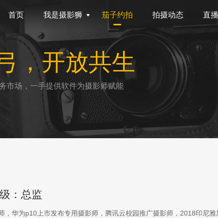
首页
我是摄影狮
茄子约拍
拍摄动态
直
弓，开放共生
务市场，一手提供软件为摄影师赋能
级：总监
影师，华为p10上市发布专用摄影师，腾讯云校园推广摄影师，2018印尼