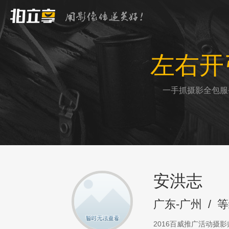
左右开
一手抓摄影全包服
安洪志
广东-广州
/
等
2016百威推广活动摄