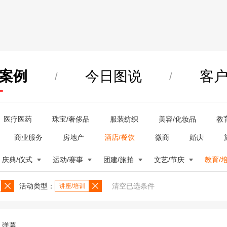
案例
今日图说
客
/
/
医疗医药
珠宝/奢侈品
服装纺织
美容/化妆品
教
商业服务
房地产
酒店/餐饮
微商
婚庆
庆典/仪式
运动/赛事
团建/旅拍
文艺/节庆
教育/
活动类型：
清空已选条件
讲座/培训
弹幕