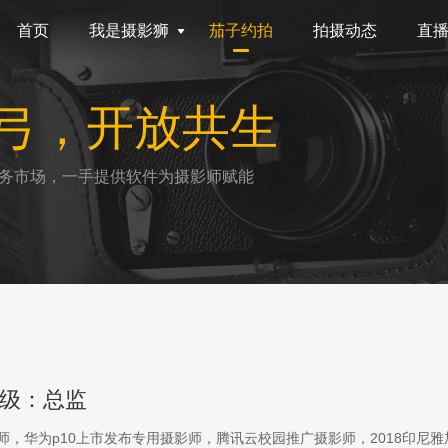
首页
我是摄影狮
茄子约拍
拍摄动态
直
弓，开放共生
务市场，一手提供软件为摄影师赋能
级：总监
影师，华为p10上市发布专用摄影师，腾讯云校园推广摄影师，2018印尼