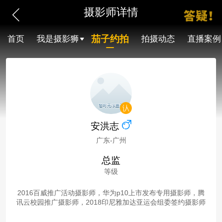
摄影师详情
茄子约拍
首页
我是摄影狮
拍摄动态
直播案例
安洪志
广东-广州
总监
等级
2016百威推广活动摄影师，华为p10上市发布专用摄影师，腾
讯云校园推广摄影师，2018印尼雅加达亚运会组委签约摄影师