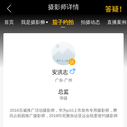
摄影师详情
茄子约拍
首页
我是摄影狮
拍摄动态
直播案例
安洪志
广东-广州
总监
等级
2016百威推广活动摄影师，华为p10上市发布专用摄影师，腾
讯云校园推广摄影师，2018印尼雅加达亚运会组委签约摄影师