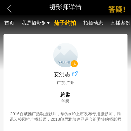
摄影师详情
茄子约拍
首页
我是摄影狮
拍摄动态
直播案例
安洪志
广东-广州
总监
等级
2016百威推广活动摄影师，华为p10上市发布专用摄影师，腾
讯云校园推广摄影师，2018印尼雅加达亚运会组委签约摄影师