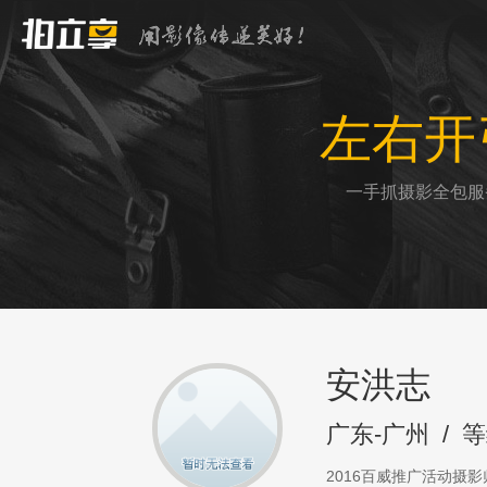
左右开
一手抓摄影全包服
安洪志
广东-广州
/
等
2016百威推广活动摄