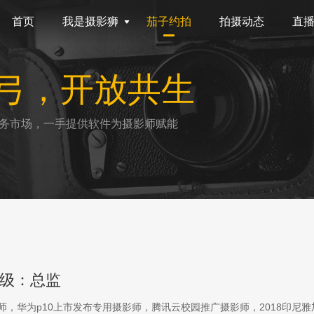
首页
我是摄影狮
茄子约拍
拍摄动态
直
弓，开放共生
务市场，一手提供软件为摄影师赋能
级：总监
影师，华为p10上市发布专用摄影师，腾讯云校园推广摄影师，2018印尼