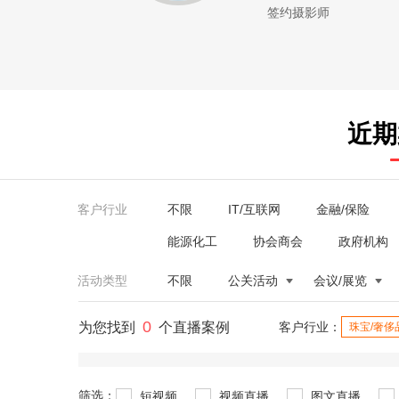
签约摄影师
近期
客户行业
不限
IT/互联网
金融/保险
能源化工
协会商会
政府机构
活动类型
不限
公关活动
会议/展览
0
为您找到
个直播案例
客户行业：
珠宝/奢侈
筛选：
短视频
视频直播
图文直播