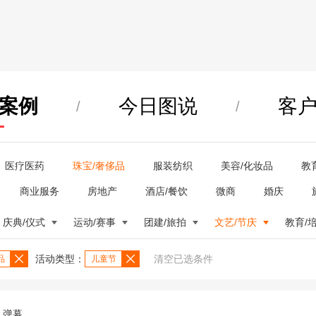
案例
今日图说
客
/
/
医疗医药
珠宝/奢侈品
服装纺织
美容/化妆品
教
商业服务
房地产
酒店/餐饮
微商
婚庆
庆典/仪式
运动/赛事
团建/旅拍
文艺/节庆
教育/
活动类型：
清空已选条件
品
儿童节
弹幕