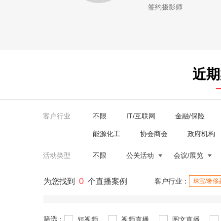
签约摄影师
近期
客户行业
不限
IT/互联网
金融/保险
能源化工
协会商会
政府机构
活动类型
不限
公关活动
会议/展览
0
为您找到
个直播案例
客户行业：
珠宝/奢侈
筛选：
短视频
视频直播
图文直播