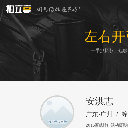
左右开
一手抓摄影全包服
安洪志
广东-广州
/
等
2016百威推广活动摄