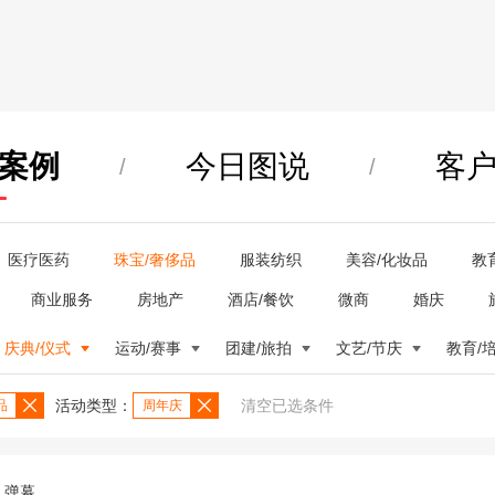
案例
今日图说
客
/
/
医疗医药
珠宝/奢侈品
服装纺织
美容/化妆品
教
商业服务
房地产
酒店/餐饮
微商
婚庆
庆典/仪式
运动/赛事
团建/旅拍
文艺/节庆
教育/
活动类型：
清空已选条件
品
周年庆
弹幕