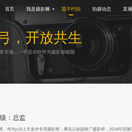
首页
我是摄影狮
茄子约拍
拍摄动态
直
弓，开放共生
务市场，一手提供软件为摄影师赋能
级：总监
影师，华为p10上市发布专用摄影师，腾讯云校园推广摄影师，2018印尼