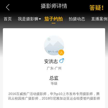
摄影师详情
茄子约拍
首页
我是摄影狮
拍摄动态
直播案例
安洪志
广东-广州
总监
等级
2016百威推广活动摄影师，华为p10上市发布专用摄影师，腾
讯云校园推广摄影师，2018印尼雅加达亚运会组委签约摄影师