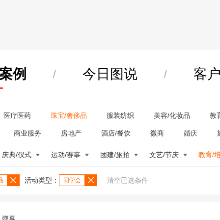
案例
今日图说
客
/
/
医疗医药
珠宝/奢侈品
服装纺织
美容/化妆品
教
商业服务
房地产
酒店/餐饮
微商
婚庆
庆典/仪式
运动/赛事
团建/旅拍
文艺/节庆
教育/
活动类型：
清空已选条件
品
同学会
弹幕