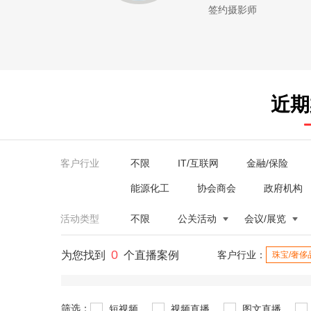
签约摄影师
近期
客户行业
不限
IT/互联网
金融/保险
能源化工
协会商会
政府机构
活动类型
不限
公关活动
会议/展览
0
为您找到
个直播案例
客户行业：
珠宝/奢侈
筛选：
短视频
视频直播
图文直播