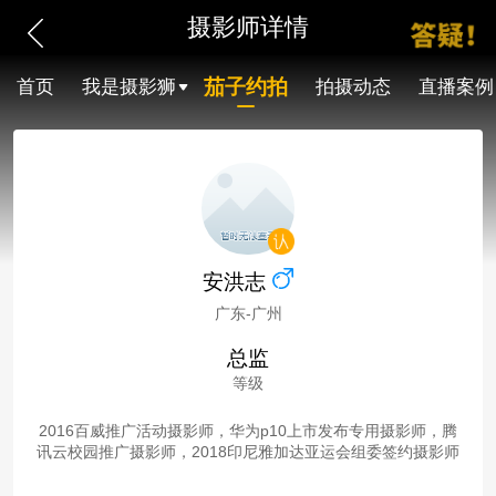
摄影师详情
茄子约拍
首页
我是摄影狮
拍摄动态
直播案例
安洪志
广东-广州
总监
等级
2016百威推广活动摄影师，华为p10上市发布专用摄影师，腾
讯云校园推广摄影师，2018印尼雅加达亚运会组委签约摄影师