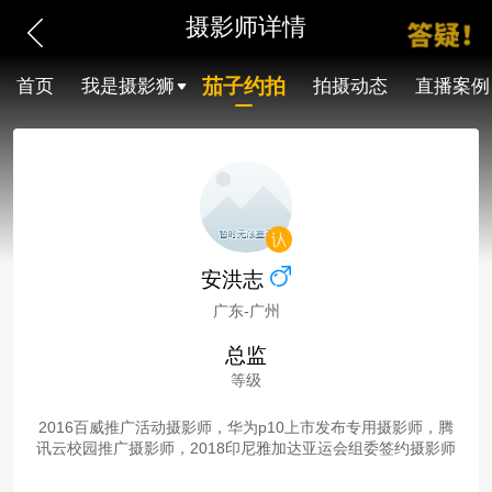
摄影师详情
茄子约拍
首页
我是摄影狮
拍摄动态
直播案例
安洪志
广东-广州
总监
等级
2016百威推广活动摄影师，华为p10上市发布专用摄影师，腾
讯云校园推广摄影师，2018印尼雅加达亚运会组委签约摄影师