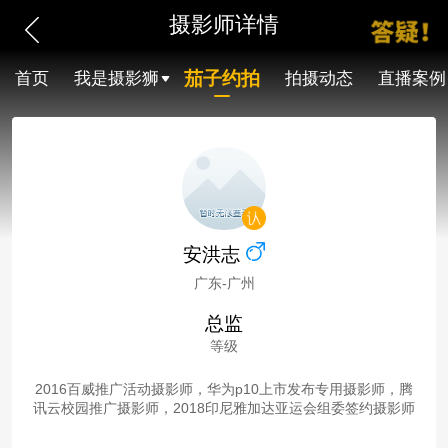
摄影师详情
茄子约拍
首页
我是摄影狮
拍摄动态
直播案例
安洪志
广东-广州
总监
等级
2016百威推广活动摄影师，华为p10上市发布专用摄影师，腾
讯云校园推广摄影师，2018印尼雅加达亚运会组委签约摄影师