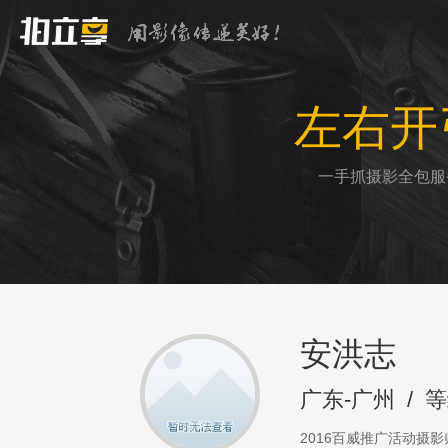
左右开
一手抓摄影全包服
安洪志
广东-广州
/
等
2016百威推广活动摄