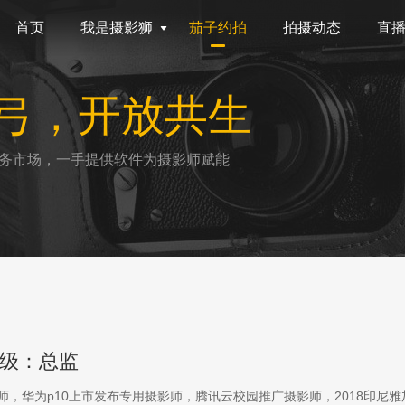
首页
我是摄影狮
茄子约拍
拍摄动态
直
弓，开放共生
务市场，一手提供软件为摄影师赋能
级：总监
影师，华为p10上市发布专用摄影师，腾讯云校园推广摄影师，2018印尼