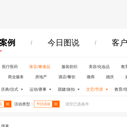
案例
今日图说
客
/
/
医疗医药
珠宝/奢侈品
服装纺织
美容/化妆品
教
商业服务
房地产
酒店/餐饮
微商
婚庆
庆典/仪式
运动/赛事
团建/旅拍
文艺/节庆
教育/
活动类型：
清空已选条件
品
节日活动
弹幕