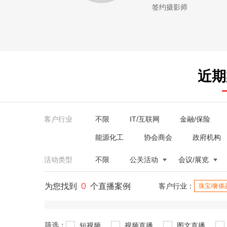
签约摄影师
近期
客户行业
不限
IT/互联网
金融/保险
能源化工
协会商会
政府机构
活动类型
不限
公关活动
会议/展览
0
为您找到
个直播案例
客户行业：
珠宝/奢侈
筛选：
短视频
视频直播
图文直播