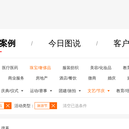
案例
今日图说
客
/
/
医疗医药
珠宝/奢侈品
服装纺织
美容/化妆品
教
商业服务
房地产
酒店/餐饮
微商
婚庆
庆典/仪式
运动/赛事
团建/旅拍
文艺/节庆
教育/
活动类型：
清空已选条件
品
旅游节
弹幕