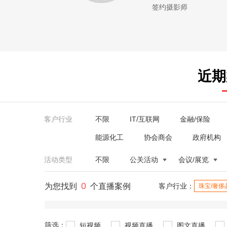
签约摄影师
近期
客户行业
不限
IT/互联网
金融/保险
能源化工
协会商会
政府机构
活动类型
不限
公关活动
会议/展览
0
为您找到
个直播案例
客户行业：
珠宝/奢侈
筛选：
短视频
视频直播
图文直播