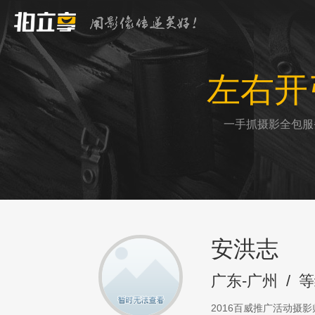
左右开
一手抓摄影全包服
安洪志
广东-广州
/
等
2016百威推广活动摄