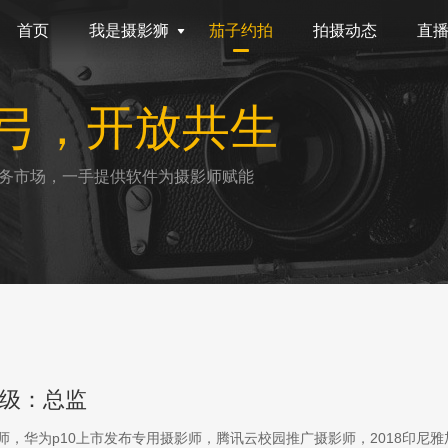
首页
我是摄影狮
茄子约拍
拍摄动态
直
弓，开放共生
务市场，一手提供软件为摄影师赋能
级：总监
影师，华为p10上市发布专用摄影师，腾讯云校园推广摄影师，2018印尼