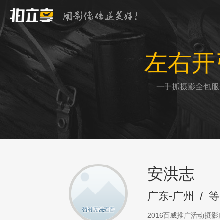
左右开
一手抓摄影全包服
安洪志
广东-广州
/
等
2016百威推广活动摄