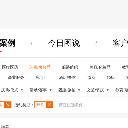
案例
今日图说
客
/
/
医疗医药
珠宝/奢侈品
服装纺织
美容/化妆品
教
商业服务
房地产
酒店/餐饮
微商
婚庆
庆典/仪式
运动/赛事
团建/旅拍
文艺/节庆
教育/
活动类型：
清空已选条件
品
展览
弹幕