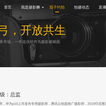
首页
我是摄影狮
茄子约拍
拍摄动态
直
弓，开放共生
务市场，一手提供软件为摄影师赋能
级：总监
影师，华为p10上市发布专用摄影师，腾讯云校园推广摄影师，2018印尼