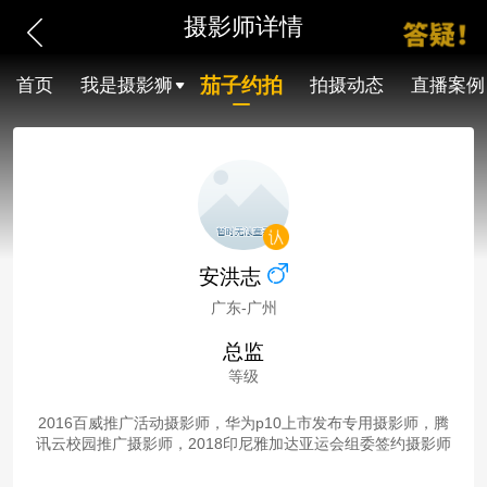
摄影师详情
茄子约拍
首页
我是摄影狮
拍摄动态
直播案例
安洪志
广东-广州
总监
等级
2016百威推广活动摄影师，华为p10上市发布专用摄影师，腾
讯云校园推广摄影师，2018印尼雅加达亚运会组委签约摄影师