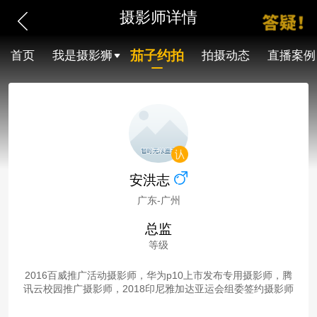
摄影师详情
茄子约拍
首页
我是摄影狮
拍摄动态
直播案例
安洪志
广东-广州
总监
等级
2016百威推广活动摄影师，华为p10上市发布专用摄影师，腾
讯云校园推广摄影师，2018印尼雅加达亚运会组委签约摄影师