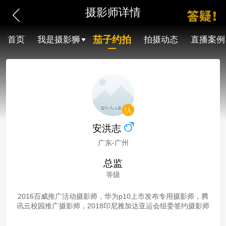
摄影师详情
茄子约拍
首页
我是摄影狮
拍摄动态
直播案例
安洪志
广东-广州
总监
等级
2016百威推广活动摄影师，华为p10上市发布专用摄影师，腾
讯云校园推广摄影师，2018印尼雅加达亚运会组委签约摄影师