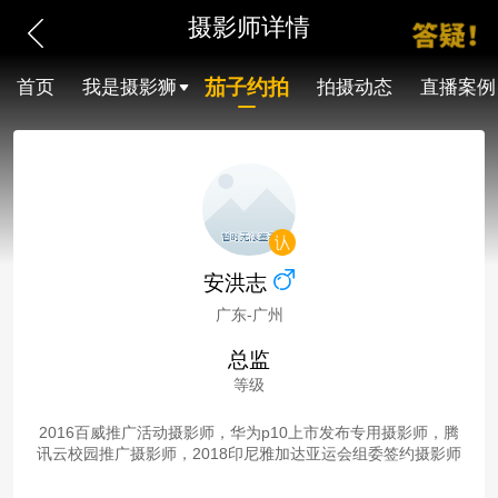
摄影师详情
茄子约拍
首页
我是摄影狮
拍摄动态
直播案例
安洪志
广东-广州
总监
等级
2016百威推广活动摄影师，华为p10上市发布专用摄影师，腾
讯云校园推广摄影师，2018印尼雅加达亚运会组委签约摄影师