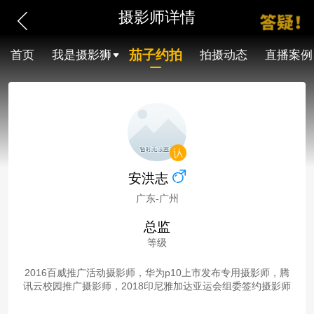
摄影师详情
茄子约拍
首页
我是摄影狮
拍摄动态
直播案例
安洪志
广东-广州
总监
等级
2016百威推广活动摄影师，华为p10上市发布专用摄影师，腾
讯云校园推广摄影师，2018印尼雅加达亚运会组委签约摄影师