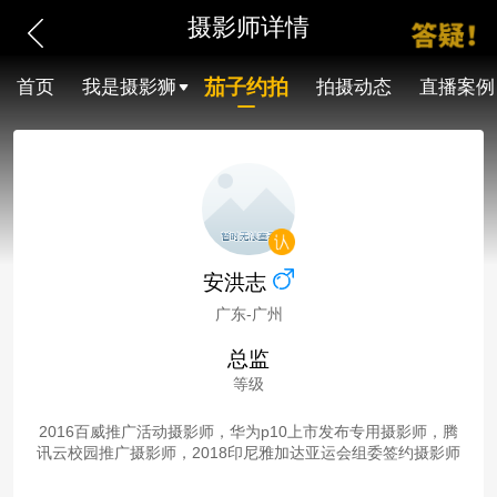
摄影师详情
茄子约拍
首页
我是摄影狮
拍摄动态
直播案例
安洪志
广东-广州
总监
等级
2016百威推广活动摄影师，华为p10上市发布专用摄影师，腾
讯云校园推广摄影师，2018印尼雅加达亚运会组委签约摄影师