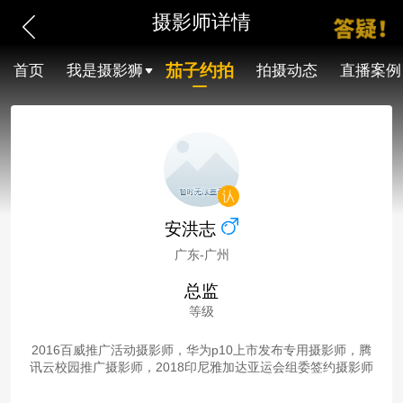
摄影师详情
茄子约拍
首页
我是摄影狮
拍摄动态
直播案例
安洪志
广东-广州
总监
等级
2016百威推广活动摄影师，华为p10上市发布专用摄影师，腾
讯云校园推广摄影师，2018印尼雅加达亚运会组委签约摄影师