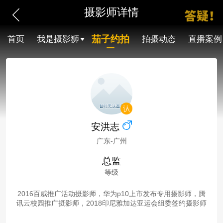
摄影师详情
茄子约拍
首页
我是摄影狮
拍摄动态
直播案例
安洪志
广东-广州
总监
等级
2016百威推广活动摄影师，华为p10上市发布专用摄影师，腾
讯云校园推广摄影师，2018印尼雅加达亚运会组委签约摄影师