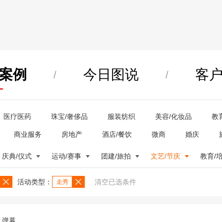
案例
今日图说
客
/
/
医疗医药
珠宝/奢侈品
服装纺织
美容/化妆品
教
商业服务
房地产
酒店/餐饮
微商
婚庆
庆典/仪式
运动/赛事
团建/旅拍
文艺/节庆
教育/
活动类型：
清空已选条件
走秀
弹幕