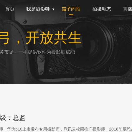
首页
我是摄影狮
茄子约拍
拍摄动态
直
弓，开放共生
务市场，一手提供软件为摄影师赋能
级：总监
影师，华为p10上市发布专用摄影师，腾讯云校园推广摄影师，2018印尼