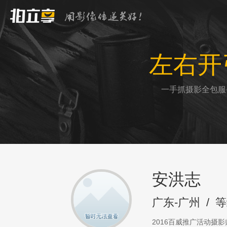
左右开
一手抓摄影全包服
安洪志
广东-广州
/
等
2016百威推广活动摄