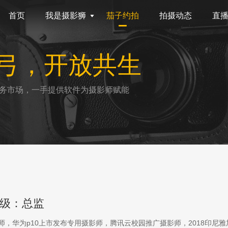
首页
我是摄影狮
茄子约拍
拍摄动态
直
弓，开放共生
务市场，一手提供软件为摄影师赋能
级：总监
影师，华为p10上市发布专用摄影师，腾讯云校园推广摄影师，2018印尼