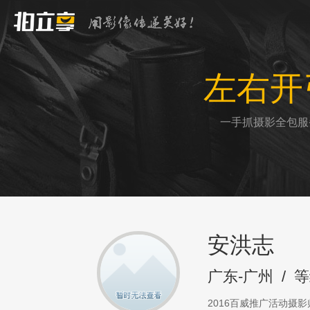
左右开
一手抓摄影全包服
安洪志
广东-广州
/
等
2016百威推广活动摄