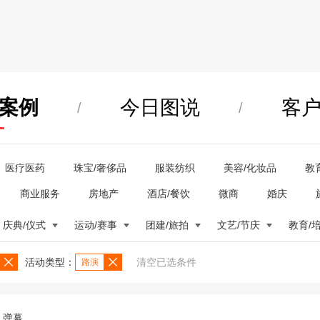
案例
今日图说
客
/
/
医疗医药
珠宝/奢侈品
服装纺织
美容/化妆品
教
商业服务
房地产
酒店/餐饮
微商
婚庆
庆典/仪式
运动/赛事
团建/旅拍
文艺/节庆
教育/
活动类型：
清空已选条件
路演
弹幕