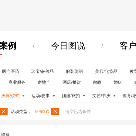
案例
今日图说
客
/
/
医疗医药
珠宝/奢侈品
服装纺织
美容/化妆品
教
商业服务
房地产
酒店/餐饮
微商
婚庆
庆典/仪式
运动/赛事
团建/旅拍
文艺/节庆
教育/
活动类型：
清空已选条件
启动仪式
弹幕