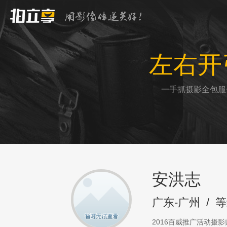
左右开
一手抓摄影全包服
安洪志
广东-广州
/
等
2016百威推广活动摄