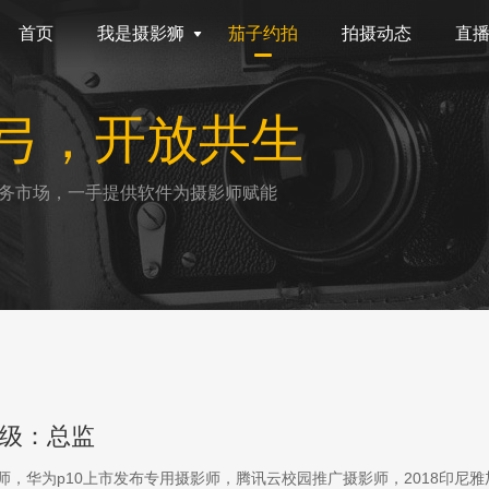
首页
我是摄影狮
茄子约拍
拍摄动态
直
弓，开放共生
务市场，一手提供软件为摄影师赋能
级：总监
影师，华为p10上市发布专用摄影师，腾讯云校园推广摄影师，2018印尼