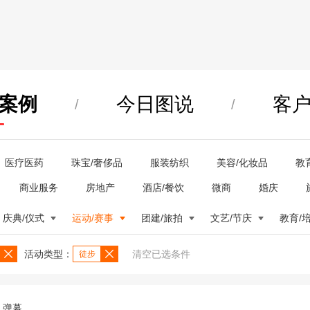
案例
今日图说
客
/
/
医疗医药
珠宝/奢侈品
服装纺织
美容/化妆品
教
商业服务
房地产
酒店/餐饮
微商
婚庆
庆典/仪式
运动/赛事
团建/旅拍
文艺/节庆
教育/
活动类型：
清空已选条件
徒步
弹幕