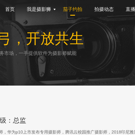
首页
我是摄影狮
茄子约拍
拍摄动态
直
弓，开放共生
务市场，一手提供软件为摄影师赋能
级：总监
影师，华为p10上市发布专用摄影师，腾讯云校园推广摄影师，2018印尼