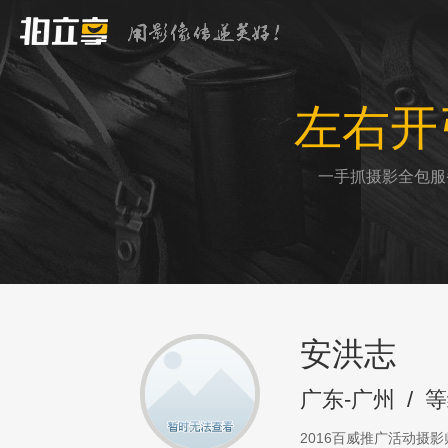
左右开
一手抓摄影全包服
安洪志
广东-广州
/
等
2016百威推广活动摄