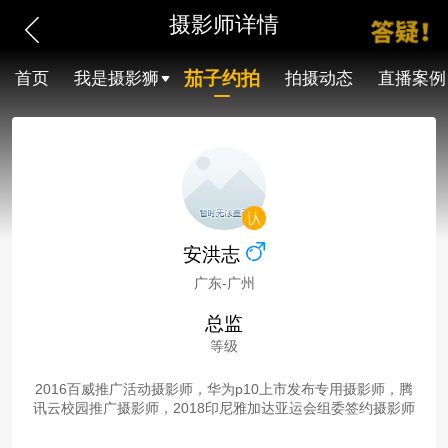
摄影师详情
茄子约拍
首页
我是摄影狮
拍摄动态
直播案例
安洪志
广东-广州
总监
等级
2016百威推广活动摄影师，华为p10上市发布专用摄影师，腾
讯云校园推广摄影师，2018印尼雅加达亚运会组委签约摄影师