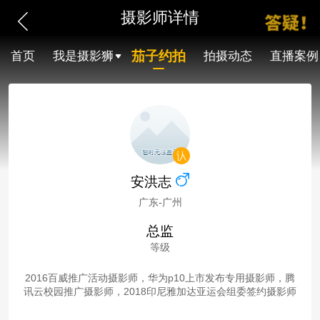
摄影师详情
茄子约拍
首页
我是摄影狮
拍摄动态
直播案例
安洪志
广东-广州
总监
等级
2016百威推广活动摄影师，华为p10上市发布专用摄影师，腾
讯云校园推广摄影师，2018印尼雅加达亚运会组委签约摄影师