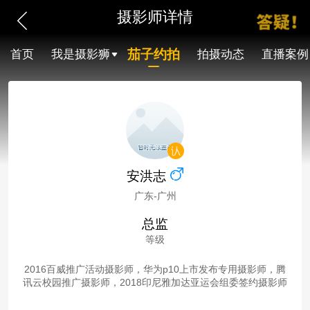
摄影师详情
茄子约拍
首页
我是摄影狮
拍摄动态
直播案例
安洪志
广东-广州
总监
等级
2016百威推广活动摄影师，华为p10上市发布专用摄影师，腾
讯云校园推广摄影师，2018印尼雅加达亚运会组委签约摄影师