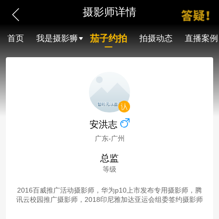
摄影师详情
茄子约拍
首页
我是摄影狮
拍摄动态
直播案例
安洪志
广东-广州
总监
等级
2016百威推广活动摄影师，华为p10上市发布专用摄影师，腾
讯云校园推广摄影师，2018印尼雅加达亚运会组委签约摄影师