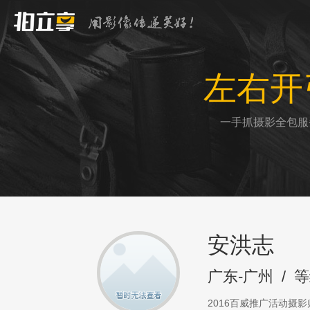
左右开
一手抓摄影全包服
安洪志
广东-广州
/
等
2016百威推广活动摄