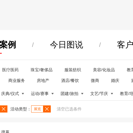
案例
今日图说
客
/
/
医疗医药
珠宝/奢侈品
服装纺织
美容/化妆品
教
商业服务
房地产
酒店/餐饮
微商
婚庆
庆典/仪式
运动/赛事
团建/旅拍
文艺/节庆
教育/
活动类型：
清空已选条件
展览
弹幕