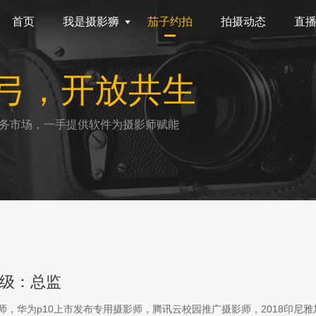
首页
我是摄影狮
茄子约拍
拍摄动态
直
弓，开放共生
务市场，一手提供软件为摄影师赋能
级：总监
影师，华为p10上市发布专用摄影师，腾讯云校园推广摄影师，2018印尼