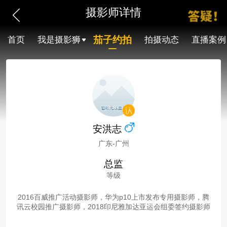
摄影师详情
茄子约拍
首页
我是摄影狮
拍摄动态
直播案例
安洪志
广东-广州
总监
等级
2016百威推广活动摄影师，华为p10上市发布专用摄影师，腾
讯云校园推广摄影师，2018印尼雅加达亚运会组委签约摄影师