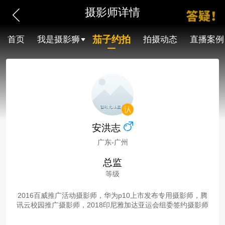
摄影师详情
茄子约拍
首页
我是摄影狮
拍摄动态
直播案例
安洪志
广东-广州
总监
等级
2016百威推广活动摄影师，华为p10上市发布专用摄影师，腾
讯云校园推广摄影师，2018印尼雅加达亚运会组委签约摄影师