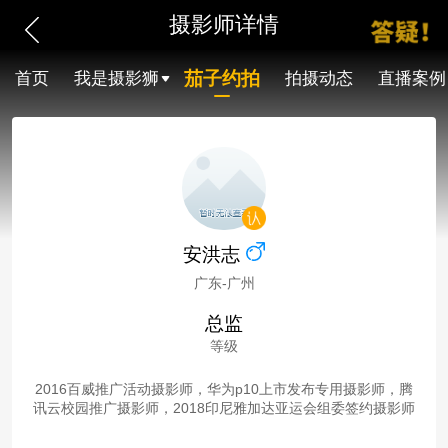
摄影师详情
茄子约拍
首页
我是摄影狮
拍摄动态
直播案例
安洪志
广东-广州
总监
等级
2016百威推广活动摄影师，华为p10上市发布专用摄影师，腾
讯云校园推广摄影师，2018印尼雅加达亚运会组委签约摄影师