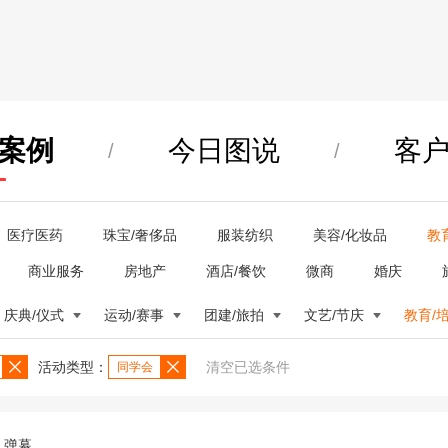
案例
今日图说
客
/
/
医疗医药
珠宝/奢侈品
服装纺织
美容/化妆品
教
商业服务
房地产
酒店/餐饮
微商
婚庆
庆典/仪式
运动/赛事
团建/旅拍
文艺/节庆
教育/
活动类型：
清空已选条件
同学会
弹幕