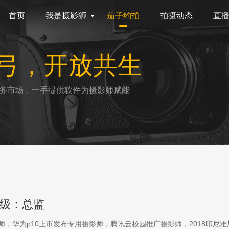
首页
我是摄影狮
茄子约拍
拍摄动态
直
弓，开放共生
务市场，一手提供软件为摄影师赋能
级：总监
影师，华为p10上市发布专用摄影师，腾讯云校园推广摄影师，2018印尼