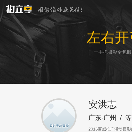
左右开
一手抓摄影全包服
安洪志
广东-广州
/
等
2016百威推广活动摄