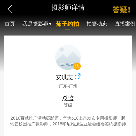
摄影师详情
茄子约拍
首页
我是摄影狮
拍摄动态
直播案例
安洪志
广东-广州
总监
等级
2016百威推广活动摄影师，华为p10上市发布专用摄影师，腾
讯云校园推广摄影师，2018印尼雅加达亚运会组委签约摄影师