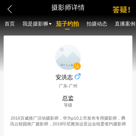
摄影师详情
茄子约拍
首页
我是摄影狮
拍摄动态
直播案例
安洪志
广东-广州
总监
等级
2016百威推广活动摄影师，华为p10上市发布专用摄影师，腾
讯云校园推广摄影师，2018印尼雅加达亚运会组委签约摄影师