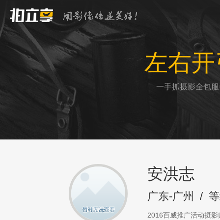
左右开
一手抓摄影全包服
安洪志
广东-广州
/
等
2016百威推广活动摄