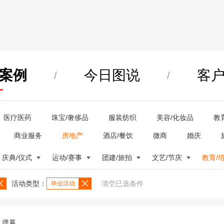
案例
今日图说
客
/
/
医疗医药
珠宝/奢侈品
服装纺织
美容/化妆品
教
商业服务
房地产
酒店/餐饮
微商
婚庆
庆典/仪式
运动/赛事
团建/旅拍
文艺/节庆
教育/
活动类型：
清空已选条件
毕业活动
弹幕