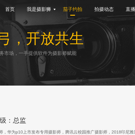
首页
我是摄影狮
茄子约拍
拍摄动态
直
弓，开放共生
务市场，一手提供软件为摄影师赋能
级：总监
影师，华为p10上市发布专用摄影师，腾讯云校园推广摄影师，2018印尼