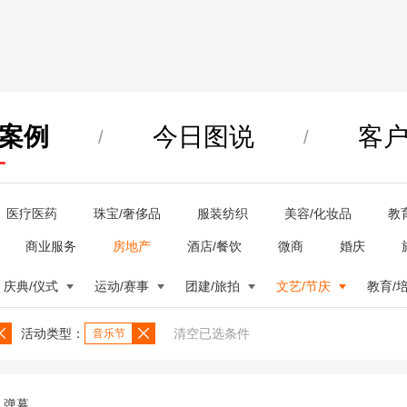
案例
今日图说
客
/
/
医疗医药
珠宝/奢侈品
服装纺织
美容/化妆品
教
商业服务
房地产
酒店/餐饮
微商
婚庆
庆典/仪式
运动/赛事
团建/旅拍
文艺/节庆
教育/
活动类型：
清空已选条件
音乐节
弹幕