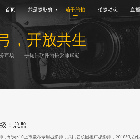
首页
我是摄影狮
茄子约拍
拍摄动态
直
弓，开放共生
务市场，一手提供软件为摄影师赋能
级：总监
影师，华为p10上市发布专用摄影师，腾讯云校园推广摄影师，2018印尼