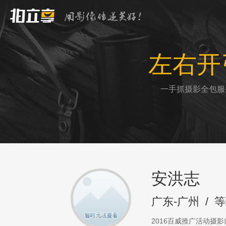
左右开
一手抓摄影全包服
安洪志
广东-广州
/
等
2016百威推广活动摄