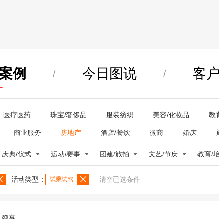
案例
今日图说
客
/
/
医疗医药
珠宝/奢侈品
服装纺织
美容/化妆品
教
商业服务
房地产
酒店/餐饮
微商
婚庆
庆典/仪式
运动/赛事
团建/旅拍
文艺/节庆
教育/
活动类型：
清空已选条件
试乘试驾
弹幕