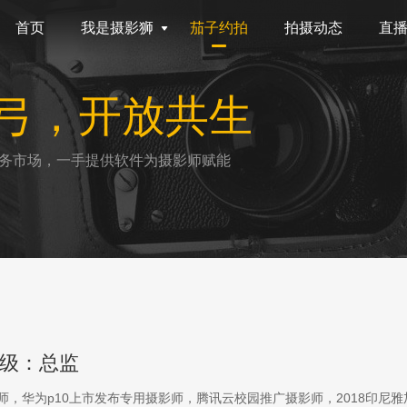
首页
我是摄影狮
茄子约拍
拍摄动态
直
弓，开放共生
务市场，一手提供软件为摄影师赋能
级：总监
影师，华为p10上市发布专用摄影师，腾讯云校园推广摄影师，2018印尼