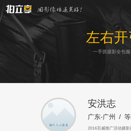
左右开
一手抓摄影全包服
安洪志
广东-广州
/
等
2016百威推广活动摄