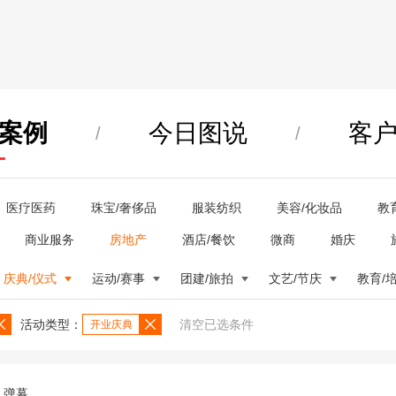
案例
今日图说
客
/
/
医疗医药
珠宝/奢侈品
服装纺织
美容/化妆品
教
商业服务
房地产
酒店/餐饮
微商
婚庆
庆典/仪式
运动/赛事
团建/旅拍
文艺/节庆
教育/
活动类型：
清空已选条件
开业庆典
弹幕