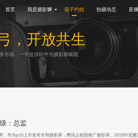
首页
我是摄影狮
茄子约拍
拍摄动态
直
弓，开放共生
务市场，一手提供软件为摄影师赋能
级：总监
影师，华为p10上市发布专用摄影师，腾讯云校园推广摄影师，2018印尼