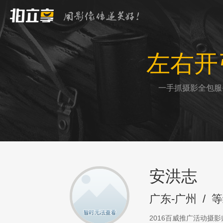
左右开
一手抓摄影全包服
安洪志
广东-广州
/
等
2016百威推广活动摄