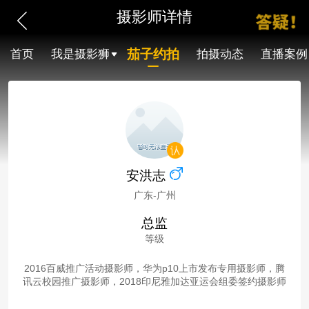
摄影师详情
茄子约拍
首页
我是摄影狮
拍摄动态
直播案例
安洪志
广东-广州
总监
等级
2016百威推广活动摄影师，华为p10上市发布专用摄影师，腾
讯云校园推广摄影师，2018印尼雅加达亚运会组委签约摄影师