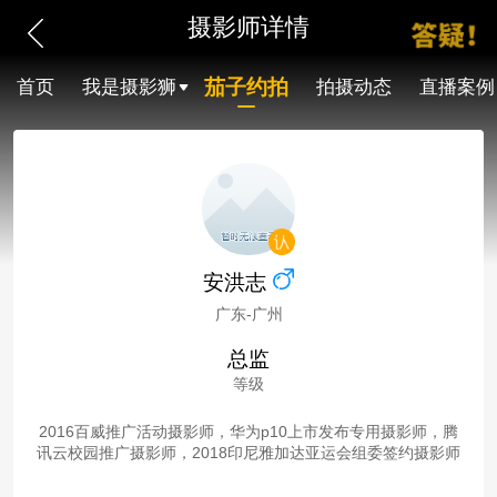
摄影师详情
茄子约拍
首页
我是摄影狮
拍摄动态
直播案例
安洪志
广东-广州
总监
等级
2016百威推广活动摄影师，华为p10上市发布专用摄影师，腾
讯云校园推广摄影师，2018印尼雅加达亚运会组委签约摄影师