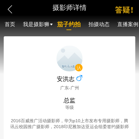
摄影师详情
茄子约拍
首页
我是摄影狮
拍摄动态
直播案例
安洪志
广东-广州
总监
等级
2016百威推广活动摄影师，华为p10上市发布专用摄影师，腾
讯云校园推广摄影师，2018印尼雅加达亚运会组委签约摄影师