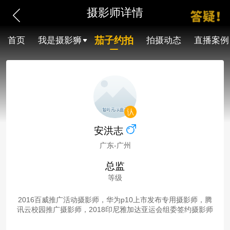
摄影师详情
茄子约拍
首页
我是摄影狮
拍摄动态
直播案例
安洪志
广东-广州
总监
等级
2016百威推广活动摄影师，华为p10上市发布专用摄影师，腾
讯云校园推广摄影师，2018印尼雅加达亚运会组委签约摄影师