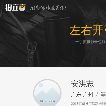
左右开
一手抓摄影全包服
安洪志
广东-广州
/
等
2016百威推广活动摄