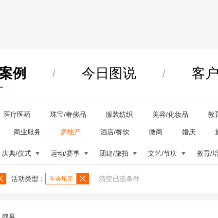
案例
今日图说
客
/
/
医疗医药
珠宝/奢侈品
服装纺织
美容/化妆品
教
商业服务
房地产
酒店/餐饮
微商
婚庆
庆典/仪式
运动/赛事
团建/旅拍
文艺/节庆
教育/
活动类型：
清空已选条件
年会尾牙
弹幕