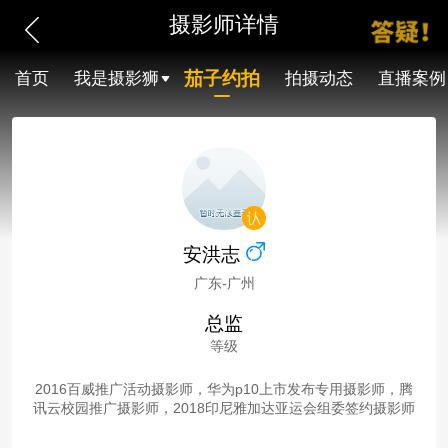
摄影师详情
茄子约拍
首页
我是摄影狮
拍摄动态
直播案例
安洪志
广东-广州
总监
等级
2016百威推广活动摄影师，华为p10上市发布专用摄影师，腾
讯云校园推广摄影师，2018印尼雅加达亚运会组委签约摄影师