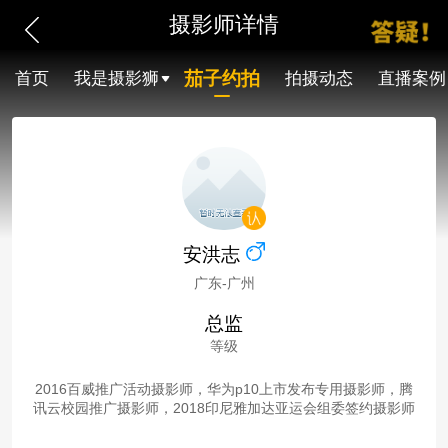
摄影师详情
茄子约拍
首页
我是摄影狮
拍摄动态
直播案例
安洪志
广东-广州
总监
等级
2016百威推广活动摄影师，华为p10上市发布专用摄影师，腾
讯云校园推广摄影师，2018印尼雅加达亚运会组委签约摄影师